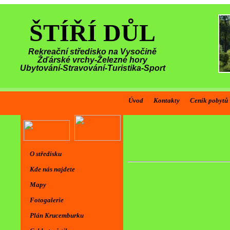
ŠTÍŘÍ DŮL
Rekreační středisko na Vysočině
Žďárské vrchy-Železné hory
Ubytování-Stravování-Turistika-Sport
Úvod
Kontakty
Ceník pobytů
O středisku
Kde nás najdete
Mapy
Fotogalerie
Plán Krucemburku