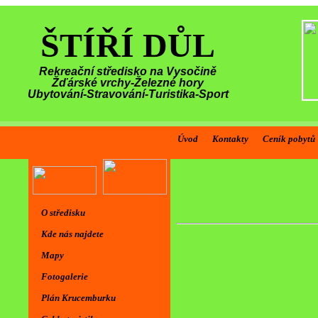
ŠTÍŘÍ DŮL
Rekreační středisko na Vysočině
Žďárské vrchy-Železné hory
Ubytování-Stravování-Turistika-Sport
Úvod
Kontakty
Ceník pobytů
O středisku
Kde nás najdete
Mapy
Fotogalerie
Plán Krucemburku