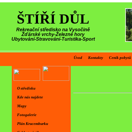
ŠTÍŘÍ DŮL
Rekreační středisko na Vysočině
Žďárské vrchy-Železné hory
Ubytování-Stravování-Turistika-Sport
Úvod
Kontakty
Ceník pobytů
O středisku
Kde nás najdete
Mapy
Fotogalerie
Plán Krucemburku