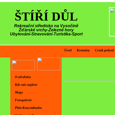
ŠTÍŘÍ DŮL
Rekreační středisko na Vysočině
Žďárské vrchy-Železné hory
Ubytování-Stravování-Turistika-Sport
Úvod
Kontakty
Ceník pobytů
O středisku
Kde nás najdete
Mapy
Fotogalerie
Plán Krucemburku