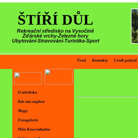
ŠTÍŘÍ DŮL
Rekreační středisko na Vysočině
Žďárské vrchy-Železné hory
Ubytování-Stravování-Turistika-Sport
Úvod
Kontakty
Ceník pobytů
O středisku
Kde nás najdete
Mapy
Fotogalerie
Plán Krucemburku