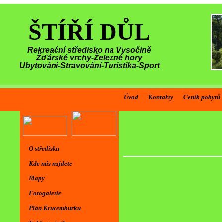
ŠTÍŘÍ DŮL
Rekreační středisko na Vysočině
Žďárské vrchy-Železné hory
Ubytování-Stravování-Turistika-Sport
Úvod
Kontakty
Ceník pobytů
O středisku
Kde nás najdete
Mapy
Fotogalerie
Plán Krucemburku