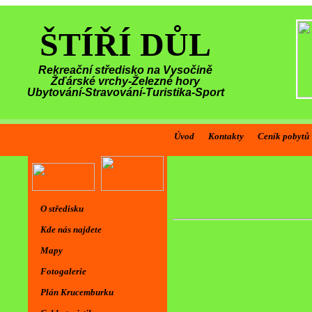
ŠTÍŘÍ DŮL
Rekreační středisko na Vysočině
Žďárské vrchy-Železné hory
Ubytování-Stravování-Turistika-Sport
Úvod
Kontakty
Ceník pobytů
O středisku
Kde nás najdete
Mapy
Fotogalerie
Plán Krucemburku