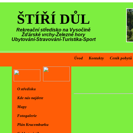
ŠTÍŘÍ DŮL
Rekreační středisko na Vysočině
Žďárské vrchy-Železné hory
Ubytování-Stravování-Turistika-Sport
Úvod
Kontakty
Ceník pobytů
O středisku
Kde nás najdete
Mapy
Fotogalerie
Plán Krucemburku