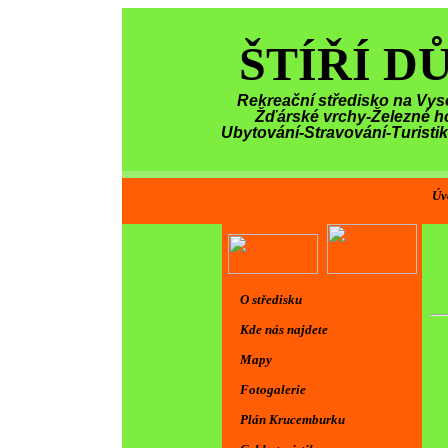
ŠTÍŘÍ D
Rekreační středisko na Vys
Žďárské vrchy-Železné h
Ubytování-Stravování-Turisti
Úv
O středisku
Kde nás najdete
Mapy
Fotogalerie
Plán Krucemburku