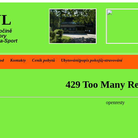
ŮL
očině
ory
ka-Sport
od
Kontakty
Ceník pobytů
Ubytování(popis pokojů)-stravování