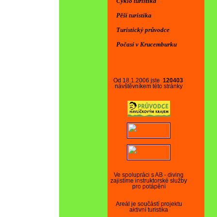
Cyklo turistika
Pěší turistika
Turistický průvodce
Počasí v Krucemburku
Od 18.1.2006 jste
120403
návštěvníkem této stránky
Ve spolupráci s AB - diving
zajistíme instruktorské služby
pro potápění
Areál je součástí projektu
aktivní turistika