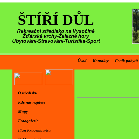
ŠTÍŘÍ DŮL
Rekreační středisko na Vysočině
Žďárské vrchy-Železné hory
Ubytování-Stravování-Turistika-Sport
Úvod
Kontakty
Ceník pobytů
O středisku
Kde nás najdete
Mapy
Fotogalerie
Plán Krucemburku