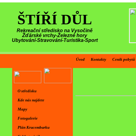
ŠTÍŘÍ DŮL
Rekreační středisko na Vysočině
Žďárské vrchy-Železné hory
Ubytování-Stravování-Turistika-Sport
Úvod
Kontakty
Ceník pobytů
O středisku
Kde nás najdete
Mapy
Fotogalerie
Plán Krucemburku