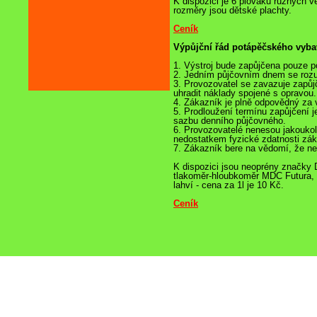
K dispozici je 6 plováků různých v
rozměry jsou dětské plachty.
Ceník
Výpůjční řád potápěčského vyba
1. Výstroj bude zapůjčena pouze p
2. Jedním půjčovním dnem se rozum
3. Provozovatel se zavazuje zapůjč
uhradit náklady spojené s opravou.
4. Zákazník je plně odpovědný za v
5. Prodloužení termínu zapůjčení 
sazbu denního půjčovného.
6. Provozovatelé nenesou jakoukol
nedostatkem fyzické zdatnosti zá
7. Zákazník bere na vědomí, že ne
K dispozici jsou neoprény značk
tlakoměr-hloubkoměr MDC Futura, dá
lahví - cena za 1l je 10 Kč.
Ceník