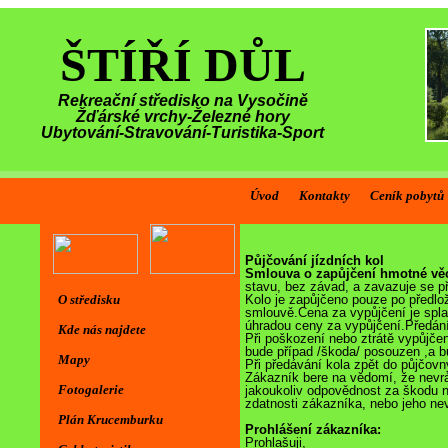
ŠTÍŘÍ DŮL
Rekreační středisko na Vysočině
Žďárské vrchy-Železné hory
Ubytování-Stravování-Turistika-Sport
Úvod
Kontakty
Ceník pobytů
Půjčování jízdních kol
Smlouva o zapůjčení hmotné vě
stavu, bez závad, a zavazuje se p
O středisku
Kolo je zapůjčeno pouze po předlo
smlouvě.Cena za vypůjčení je spla
úhradou ceny za vypůjčení.Předání
Kde nás najdete
Při poškození nebo ztrátě vypůjče
bude případ /škoda/ posouzen ,a bu
Mapy
Při předávání kola zpět do půjčovn
Zákazník bere na vědomí, že nevr
Fotogalerie
jakoukoliv odpovědnost za škodu 
zdatnosti zákazníka, nebo jeho ne
Plán Krucemburku
Prohlášení zákazníka:
Prohlašuji,