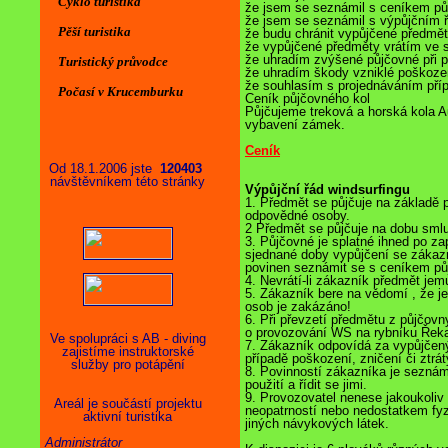
Cyklo turistika
že jsem se seznámil s ceníkem p
že jsem se seznámil s výpůjčním
Pěší turistika
že budu chránit vypůjčené předmě
že vypůjčené předměty vrátím ve
že uhradím zvýšené půjčovné při 
Turistický průvodce
že uhradím škody vzniklé poškoze
že souhlasím s projednáváním pří
Počasí v Krucemburku
Ceník půjčovného kol
Půjčujeme treková a horská kola Aut
vybavení zámek.
Ceník
Od 18.1.2006 jste
120403
návštěvníkem této stránky
Výpůjční řád windsurfingu
1. Předmět se půjčuje na základě 
odpovědné osoby.
2 Předmět se půjčuje na dobu sm
3. Půjčovné je splatné ihned po z
sjednané doby vypůjčení se zákazn
povinen seznámit se s ceníkem pů
4. Nevrátí-li zákazník předmět je
5. Zákazník bere na vědomí , že j
osob je zakázáno!
6. Při převzetí předmětu z půjčovn
o provozování WS na rybníku Řeka
Ve spolupráci s AB - diving
7. Zákazník odpovídá za vypůjčený
zajistíme instruktorské
případě poškození, zničení či ztrát
služby pro potápění
8. Povinností zákazníka je seznám
použití a řídit se jimi.
9. Provozovatel nenese jakoukoli
Areál je součástí projektu
neopatrností nebo nedostatkem fy
aktivní turistika
jiných návykových látek.
Administrátor