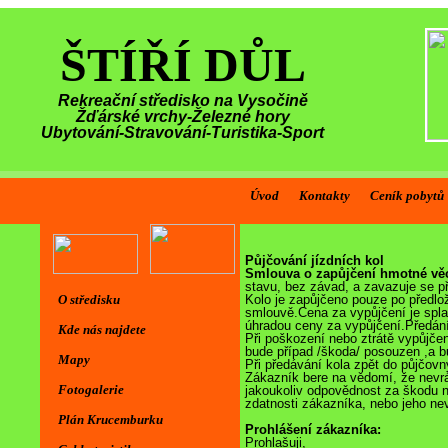
ŠTÍŘÍ DŮL
Rekreační středisko na Vysočině
Žďárské vrchy-Železné hory
Ubytování-Stravování-Turistika-Sport
Úvod
Kontakty
Ceník pobytů
Půjčování jízdních kol
Smlouva o zapůjčení hmotné vě
stavu, bez závad, a zavazuje se p
O středisku
Kolo je zapůjčeno pouze po předlo
smlouvě.Cena za vypůjčení je spla
úhradou ceny za vypůjčení.Předání
Kde nás najdete
Při poškození nebo ztrátě vypůjče
bude případ /škoda/ posouzen ,a bu
Mapy
Při předávání kola zpět do půjčovn
Zákazník bere na vědomí, že nevr
Fotogalerie
jakoukoliv odpovědnost za škodu 
zdatnosti zákazníka, nebo jeho ne
Plán Krucemburku
Prohlášení zákazníka:
Prohlašuji,