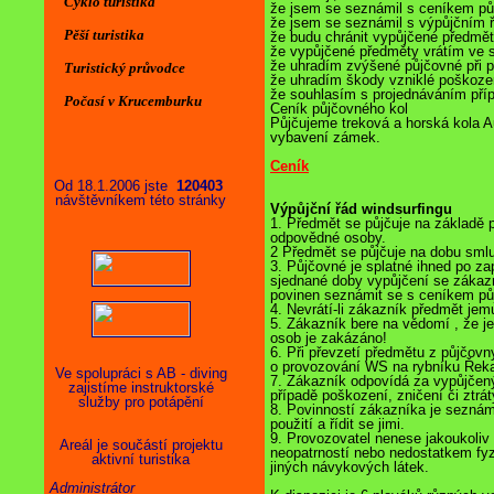
Cyklo turistika
že jsem se seznámil s ceníkem p
že jsem se seznámil s výpůjčním
Pěší turistika
že budu chránit vypůjčené předmě
že vypůjčené předměty vrátím ve
že uhradím zvýšené půjčovné při 
Turistický průvodce
že uhradím škody vzniklé poškoze
že souhlasím s projednáváním pří
Počasí v Krucemburku
Ceník půjčovného kol
Půjčujeme treková a horská kola Aut
vybavení zámek.
Ceník
Od 18.1.2006 jste
120403
návštěvníkem této stránky
Výpůjční řád windsurfingu
1. Předmět se půjčuje na základě 
odpovědné osoby.
2 Předmět se půjčuje na dobu sm
3. Půjčovné je splatné ihned po z
sjednané doby vypůjčení se zákazn
povinen seznámit se s ceníkem pů
4. Nevrátí-li zákazník předmět je
5. Zákazník bere na vědomí , že j
osob je zakázáno!
6. Při převzetí předmětu z půjčovn
o provozování WS na rybníku Řeka
Ve spolupráci s AB - diving
7. Zákazník odpovídá za vypůjčený
zajistíme instruktorské
případě poškození, zničení či ztrát
služby pro potápění
8. Povinností zákazníka je seznám
použití a řídit se jimi.
9. Provozovatel nenese jakoukoli
Areál je součástí projektu
neopatrností nebo nedostatkem fy
aktivní turistika
jiných návykových látek.
Administrátor