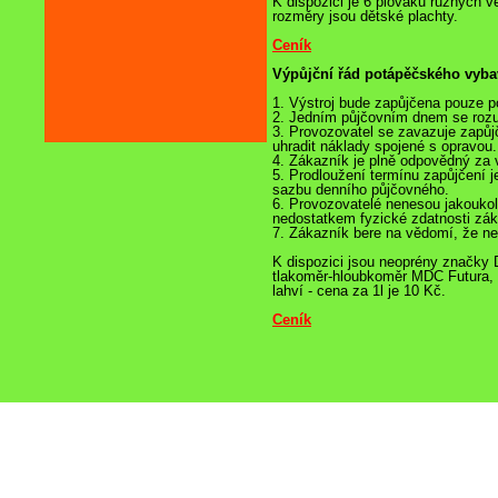
K dispozici je 6 plováků různých v
rozměry jsou dětské plachty.
Ceník
Výpůjční řád potápěčského vyba
1. Výstroj bude zapůjčena pouze p
2. Jedním půjčovním dnem se rozum
3. Provozovatel se zavazuje zapůjč
uhradit náklady spojené s opravou.
4. Zákazník je plně odpovědný za v
5. Prodloužení termínu zapůjčení 
sazbu denního půjčovného.
6. Provozovatelé nenesou jakoukol
nedostatkem fyzické zdatnosti zá
7. Zákazník bere na vědomí, že ne
K dispozici jsou neoprény značk
tlakoměr-hloubkoměr MDC Futura, dá
lahví - cena za 1l je 10 Kč.
Ceník