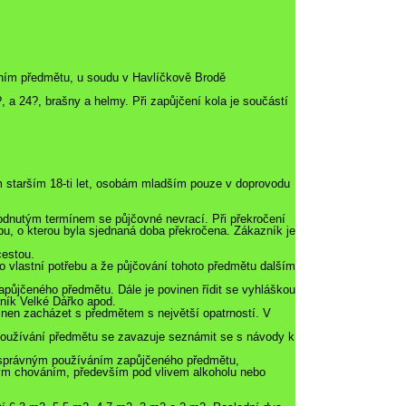
ním předmětu, u soudu v Havlíčkově Brodě
, a 24?, brašny a helmy. Při zapůjčení kola je součástí
m starším 18-ti let, osobám mladším pouze v doprovodu
hodnutým termínem se půjčovné nevrací. Při překročení
bu, o kterou byla sjednaná doba překročena. Zákazník je
cestou.
o vlastní potřebu a že půjčování tohoto předmětu dalším
apůjčeného předmětu. Dále je povinen řídit se vyhláškou
ník Velké Dářko apod.
inen zacházet s předmětem s největší opatrností. V
 používání předmětu se zavazuje seznámit se s návody k
nesprávným používáním zapůjčeného předmětu,
ým chováním, především pod vlivem alkoholu nebo