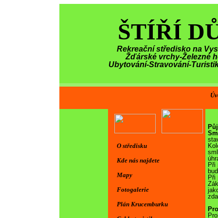
ŠTÍŘÍ D
Rekreační středisko na Vy
Žďárské vrchy-Železné h
Ubytování-Stravování-Turisti
Úv
Půj
Sml
sta
O středisku
Kol
sml
úhr
Kde nás najdete
Při
bud
Mapy
Při
Zák
Fotogalerie
jak
zda
Plán Krucemburku
Pro
Pro