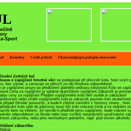
ŮL
sočině
ory
ka-Sport
od
Kontakty
Ceník pobytů
Ubytování(popis pokojů)-stravování
čování jízdních kol
ouva o zapůjčení hmotné věci
se podepisuje při převzetí kola, host svým
vu, bez závad, a zavazuje se převzít za něj hmotnou odpovědnost.
o je zapůjčeno pouze po předložení platného průkazu totožnosti.Kolo se za
ouvě.Cena za vypůjčení je splatná okamžikem vypůjčení.Zákazník je povinen 
adou ceny za vypůjčení.Předání vypůjčeného kola třetí osobě je zakázáno!
 poškození nebo ztrátě vypůjčeného kola je zákazník povinen tuto skutečnos
e případ /škoda/ posouzen ,a bude-li zřejmé zavinění z hostovy strany , host
 předávání kola zpět do půjčovny musí být kolo vráceno čisté a ve stejném st
azník bere na vědomí, že nevrátí-li předmět jemu zapůjčený, bude vrácení
oukoliv odpovědnost za škodu nebo úraz vzniklý nesprávným používáním za
tnosti zákazníka, nebo jeho nevhodným jednáním, např. pod vlivem alkoholu 
hlášení zákazníka:
hlašuji,