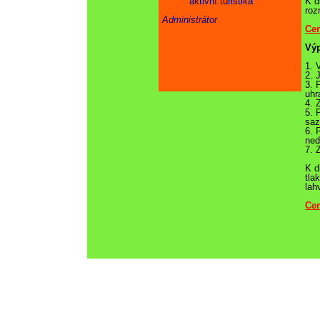
aktivní turistika
K d
roz
Administrátor
Cen
Výp
1. 
2. 
3. 
uhr
4. 
5. 
saz
6. 
ned
7. 
K d
tla
lah
Cen