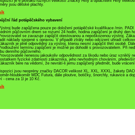
ispozici je 6 plováků různých velikostí značky Hifly a oplachtění Hifly velik
měry jsou dětské plachty.
ík
ůjční řád potápěčského vybavení
Výstroj bude zapůjčena pouze po doložení potápěčské kvalifikace /min. PAD
Jedním půjčovním dnem se rozumí 24 hodin, hodina zapůjčení je druhý den h
Provozovatel se zavazuje zapůjčit otestovanou a nepoškozenou výstroj. Zákaz
adit náklady spojené s opravou. V případě ztráty nebo odcizení uhradí celkov
Zákazník je plně odpovědný za výstroj, kterou nesmí zapůjčit třetí osobě. Dál
Prodloužení termínu zapůjčení je možné po dohodě s provozovatelem. Při ne
bu denního půjčovného.
Provozovatelé nenesou jakoukoliv odpovědnost za škodu nebo úraz vzniklý n
ostatkem fyzické zdatnosti zákazníka, jeho nevhodným chováním, především
Zákazník bere na vědomí, že nevrátí-li jemu zapůjčený předmět, bude vráce
ispozici jsou neoprény značky DACOR velikost XL, XXL, XXXL, žakety DAC
koměr-hloubkoměr MDC Futura, dále ploutve, botičky, šnorchly, rukavice a dop
ví - cena za 1l je 10 Kč.
ík