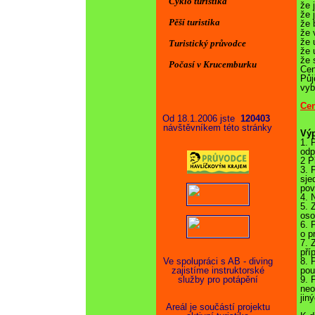
Cyklo turistika
že 
že 
Pěší turistika
že 
že 
že 
Turistický průvodce
že 
že 
Počasí v Krucemburku
Cen
Půj
vyb
Cen
Od 18.1.2006 jste
120403
návštěvníkem této stránky
Výp
1. 
odp
2 P
3. 
sje
pov
4. 
5. 
oso
6. 
o p
7. 
pří
Ve spolupráci s AB - diving
8. 
zajistíme instruktorské
použ
služby pro potápění
9. 
neo
jin
Areál je součástí projektu