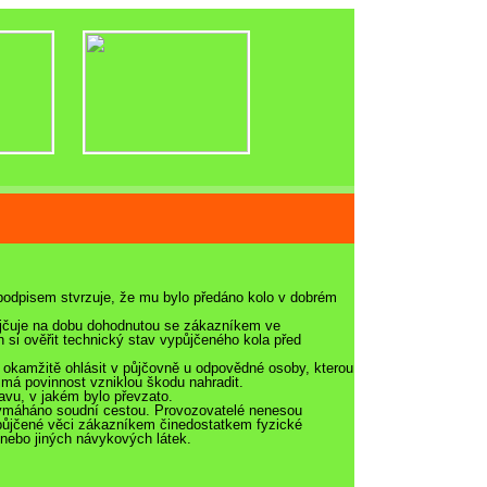
 podpisem stvrzuje, že mu bylo předáno kolo v dobrém
půjčuje na dobu dohodnutou se zákazníkem ve
si ověřit technický stav vypůjčeného kola před
t okamžitě ohlásit v půjčovně u odpovědné osoby, kterou
 má povinnost vzniklou škodu nahradit.
avu, v jakém bylo převzato.
 vymáháno soudní cestou. Provozovatelé nenesou
půjčené věci zákazníkem činedostatkem fyzické
nebo jiných návykových látek.