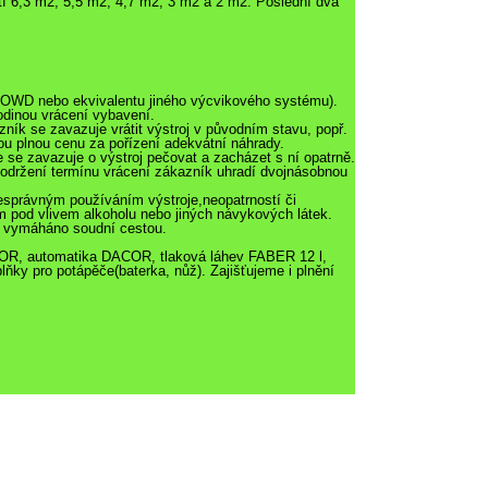
ostí 6,3 m2, 5,5 m2, 4,7 m2, 3 m2 a 2 m2. Poslední dva
I OWD nebo ekvivalentu jiného výcvikového systému).
odinou vrácení vybavení.
ník se zavazuje vrátit výstroj v původním stavu, popř.
ou plnou cenu za pořízení adekvátní náhrady.
e se zavazuje o výstroj pečovat a zacházet s ní opatrně.
dodržení termínu vrácení zákazník uhradí dvojnásobnou
esprávným používáním výstroje,neopatrností či
 pod vlivem alkoholu nebo jiných návykových látek.
ní vymáháno soudní cestou.
OR, automatika DACOR, tlaková láhev FABER 12 l,
lňky pro potápěče(baterka, nůž). Zajišťujeme i plnění