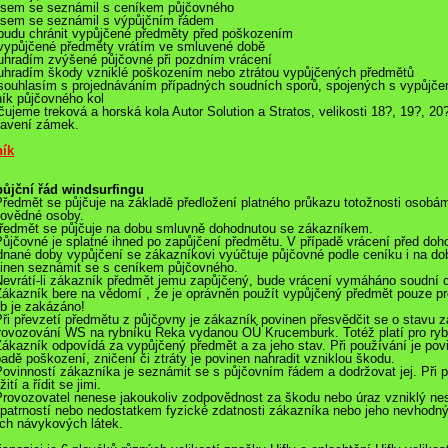
jsem se seznámil s ceníkem půjčovného
jsem se seznámil s výpůjčním řádem
budu chránit vypůjčené předměty před poškozením
vypůjčené předměty vrátím ve smluvené době
uhradím zvýšené půjčovné při pozdním vrácení
uhradím škody vzniklé poškozením nebo ztrátou vypůjčených předmětů
souhlasím s projednáváním případných soudních sporů, spojených s vypůjče
ík půjčovného kol
čujeme treková a horská kola Autor Solution a Stratos, velikosti 18?, 19?, 20?
avení zámek.
ík
ůjční řád windsurfingu
Předmět se půjčuje na základě předložení platného průkazu totožnosti osobá
ovědné osoby.
ředmět se půjčuje na dobu smluvně dohodnutou se zákazníkem.
Půjčovné je splatné ihned po zapůjčení předmětu. V případě vrácení před do
dnané doby vypůjčení se zákazníkovi vyúčtuje půjčovné podle ceníku i na do
inen seznámit se s ceníkem půjčovného.
Nevrátí-li zákazník předmět jemu zapůjčený, bude vrácení vymáháno soudní 
Zákazník bere na vědomí , že je oprávněn použít vypůjčený předmět pouze pr
b je zakázáno!
Při převzetí předmětu z půjčovny je zákazník povinen přesvědčit se o stavu z
rovozování WS na rybníku Řeka vydanou OÚ Krucemburk. Totéž platí pro ryb
Zákazník odpovídá za vypůjčený předmět a za jeho stav. Při používání je pov
padě poškození, zničení či ztráty je povinen nahradit vzniklou škodu.
Povinností zákazníka je seznámit se s půjčovním řádem a dodržovat jej. Při
ití a řídit se jimi.
Provozovatel nenese jakoukoliv zodpovědnost za škodu nebo úraz vzniklý 
patrností nebo nedostatkem fyzické zdatnosti zákazníka nebo jeho nevhodn
ých návykových látek.