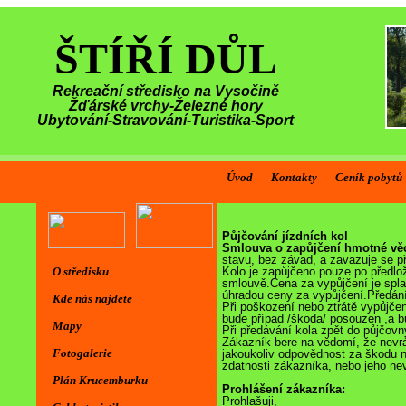
ŠTÍŘÍ DŮL
Rekreační středisko na Vysočině
Žďárské vrchy-Železné hory
Ubytování-Stravování-Turistika-Sport
Úvod
Kontakty
Ceník pobytů
Půjčování jízdních kol
Smlouva o zapůjčení hmotné vě
stavu, bez závad, a zavazuje se p
O středisku
Kolo je zapůjčeno pouze po předlo
smlouvě.Cena za vypůjčení je spla
úhradou ceny za vypůjčení.Předání
Kde nás najdete
Při poškození nebo ztrátě vypůjče
bude případ /škoda/ posouzen ,a bu
Mapy
Při předávání kola zpět do půjčovn
Zákazník bere na vědomí, že nevr
Fotogalerie
jakoukoliv odpovědnost za škodu 
zdatnosti zákazníka, nebo jeho ne
Plán Krucemburku
Prohlášení zákazníka:
Prohlašuji,