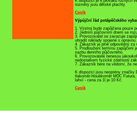
K dispozici je 6 plováků různých v
rozměry jsou dětské plachty.
Ceník
Výpůjční řád potápěčského vyba
1. Výstroj bude zapůjčena pouze p
2. Jedním půjčovním dnem se rozum
3. Provozovatel se zavazuje zapůjč
uhradit náklady spojené s opravou.
4. Zákazník je plně odpovědný za v
5. Prodloužení termínu zapůjčení 
sazbu denního půjčovného.
6. Provozovatelé nenesou jakoukol
nedostatkem fyzické zdatnosti zá
7. Zákazník bere na vědomí, že ne
K dispozici jsou neoprény značk
tlakoměr-hloubkoměr MDC Futura, dá
lahví - cena za 1l je 10 Kč.
Ceník