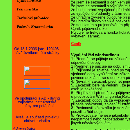
Cyklo turistika
že jsem se seznámil s ceníkem p
že jsem se seznámil s výpůjčním
Pěší turistika
že budu chránit vypůjčené předmě
že vypůjčené předměty vrátím ve
že uhradím zvýšené půjčovné při 
Turistický průvodce
že uhradím škody vzniklé poškoze
že souhlasím s projednáváním pří
Počasí v Krucemburku
Ceník půjčovného kol
Půjčujeme treková a horská kola Aut
vybavení zámek.
Ceník
Od 18.1.2006 jste
120403
návštěvníkem této stránky
Výpůjční řád windsurfingu
1. Předmět se půjčuje na základě 
odpovědné osoby.
2 Předmět se půjčuje na dobu sm
3. Půjčovné je splatné ihned po z
sjednané doby vypůjčení se zákazn
povinen seznámit se s ceníkem pů
4. Nevrátí-li zákazník předmět je
5. Zákazník bere na vědomí , že j
osob je zakázáno!
6. Při převzetí předmětu z půjčovn
o provozování WS na rybníku Řeka
Ve spolupráci s AB - diving
7. Zákazník odpovídá za vypůjčený
zajistíme instruktorské
případě poškození, zničení či ztrát
služby pro potápění
8. Povinností zákazníka je seznám
použití a řídit se jimi.
9. Provozovatel nenese jakoukoli
Areál je součástí projektu
neopatrností nebo nedostatkem fy
aktivní turistika
jiných návykových látek.
Administrátor