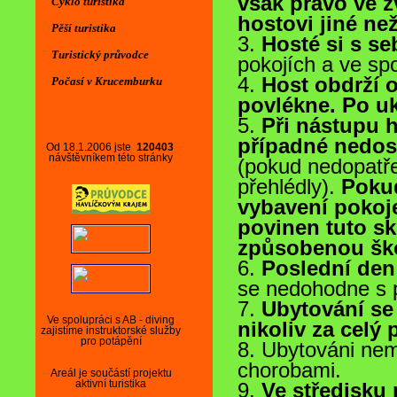
Cyklo turistika
Pěší turistika
Turistický průvodce
Počasí v Krucemburku
Od 18.1.2006 jste
120403
návštěvníkem této stránky
Ve spolupráci s AB - diving
zajistíme instruktorské služby
pro potápění
Areál je součástí projektu
aktivní turistika