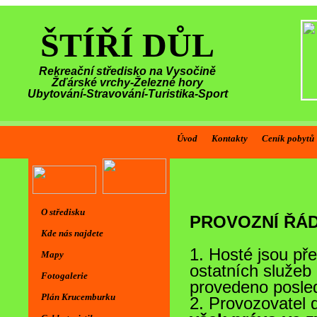
ŠTÍŘÍ DŮL
Rekreační středisko na Vysočině
Žďárské vrchy-Železné hory
Ubytování-Stravování-Turistika-Sport
Úvod
Kontakty
Ceník pobytů
O středisku
Kde nás najdete
Mapy
Fotogalerie
Plán Krucemburku