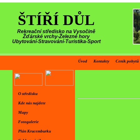
ŠTÍŘÍ DŮL
Rekreační středisko na Vysočině
Žďárské vrchy-Železné hory
Ubytování-Stravování-Turistika-Sport
Úvod
Kontakty
Ceník pobytů
O středisku
Kde nás najdete
Mapy
Fotogalerie
Plán Krucemburku