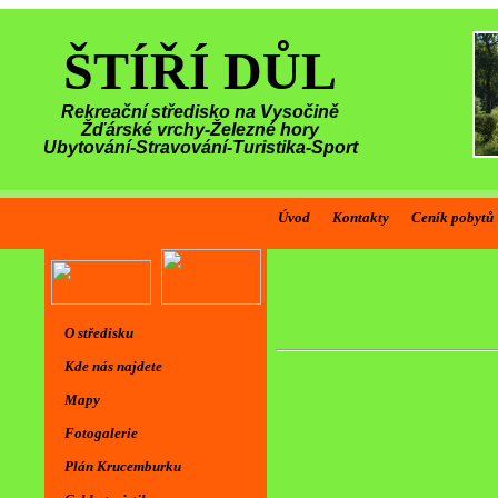
ŠTÍŘÍ DŮL
Rekreační středisko na Vysočině
Žďárské vrchy-Železné hory
Ubytování-Stravování-Turistika-Sport
Úvod
Kontakty
Ceník pobytů
O středisku
Kde nás najdete
Mapy
Fotogalerie
Plán Krucemburku