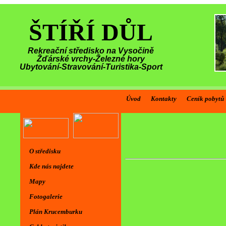
ŠTÍŘÍ DŮL
Rekreační středisko na Vysočině
Žďárské vrchy-Železné hory
Ubytování-Stravování-Turistika-Sport
Úvod
Kontakty
Ceník pobytů
O středisku
Kde nás najdete
Mapy
Fotogalerie
Plán Krucemburku