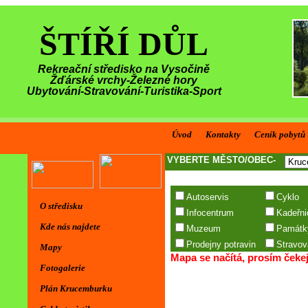
ŠTÍŘÍ DŮL
Rekreační středisko na Vysočině
Žďárské vrchy-Železné hory
Ubytování-Stravování-Turistika-Sport
Úvod
Kontakty
Ceník pobytů
O středisku
Kde nás najdete
Mapy
Fotogalerie
Plán Krucemburku