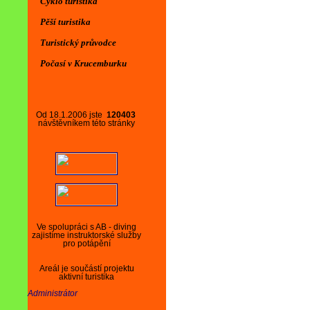
Cyklo turistika
Pěší turistika
Turistický průvodce
Počasí v Krucemburku
Od 18.1.2006 jste
120403
návštěvníkem této stránky
Ve spolupráci s AB - diving
zajistíme instruktorské služby
pro potápění
Areál je součástí projektu
aktivní turistika
Administrátor