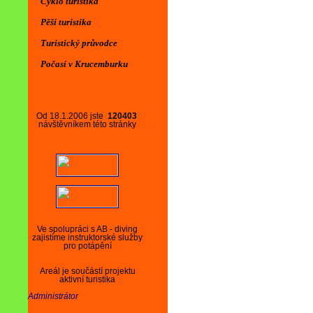
Cyklo turistika
Pěší turistika
Turistický průvodce
Počasí v Krucemburku
Od 18.1.2006 jste
120403
návštěvníkem této stránky
Ve spolupráci s AB - diving
zajistíme instruktorské služby
pro potápění
Areál je součástí projektu
aktivní turistika
Administrátor