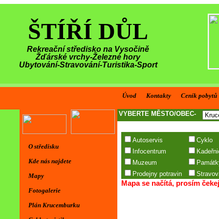
ŠTÍŘÍ DŮL
Rekreační středisko na Vysočině
Žďárské vrchy-Železné hory
Ubytování-Stravování-Turistika-Sport
Úvod
Kontakty
Ceník pobytů
O středisku
Kde nás najdete
Mapy
Fotogalerie
Plán Krucemburku