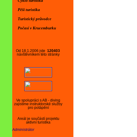
Cyklo turistika
Pěší turistika
Turistický průvodce
Počasí v Krucemburku
Od 18.1.2006 jste
120403
návštěvníkem této stránky
Ve spolupráci s AB - diving
zajistíme instruktorské služby
pro potápění
Areál je součástí projektu
aktivní turistika
Administrátor