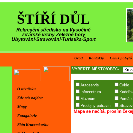
ŠTÍŘÍ DŮL
Rekreační středisko na Vysočině
Žďárské vrchy-Železné hory
Ubytování-Stravování-Turistika-Sport
Úvod
Kontakty
Ceník pobytů
O středisku
Kde nás najdete
Mapy
Fotogalerie
Plán Krucemburku