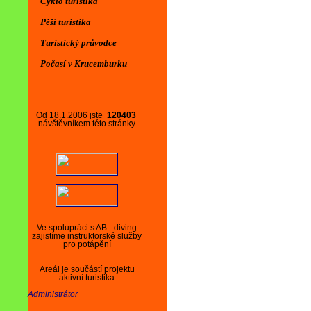
Cyklo turistika
Pěší turistika
Turistický průvodce
Počasí v Krucemburku
Od 18.1.2006 jste
120403
návštěvníkem této stránky
Ve spolupráci s AB - diving
zajistíme instruktorské služby
pro potápění
Areál je součástí projektu
aktivní turistika
Administrátor