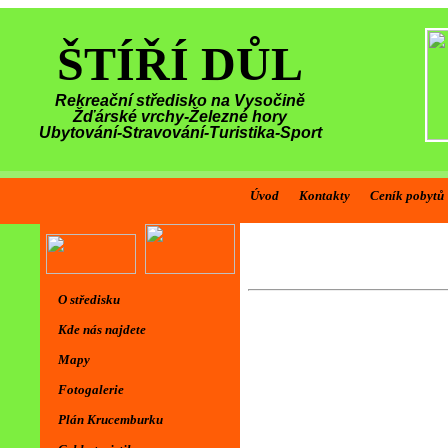
ŠTÍŘÍ DŮL
Rekreační středisko na Vysočině
Žďárské vrchy-Železné hory
Ubytování-Stravování-Turistika-Sport
Úvod
Kontakty
Ceník pobytů
O středisku
Kde nás najdete
Mapy
Fotogalerie
Plán Krucemburku