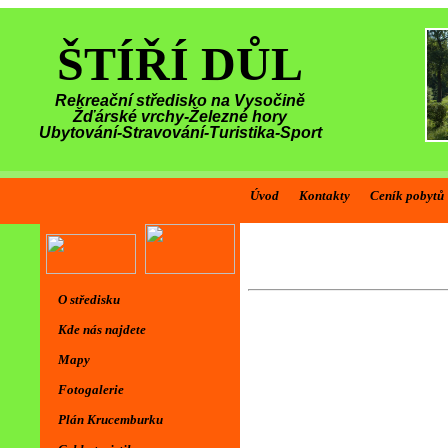
ŠTÍŘÍ DŮL
Rekreační středisko na Vysočině
Žďárské vrchy-Železné hory
Ubytování-Stravování-Turistika-Sport
Úvod
Kontakty
Ceník pobytů
O středisku
Kde nás najdete
Mapy
Fotogalerie
Plán Krucemburku