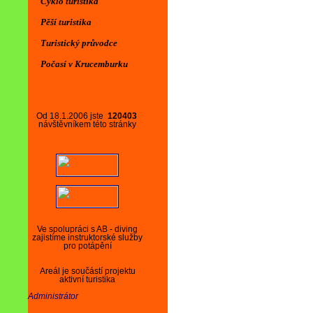
Cyklo turistika
Pěší turistika
Turistický průvodce
Počasí v Krucemburku
Od 18.1.2006 jste
120403
návštěvníkem této stránky
Ve spolupráci s AB - diving
zajistíme instruktorské služby
pro potápění
Areál je součástí projektu
aktivní turistika
Administrátor