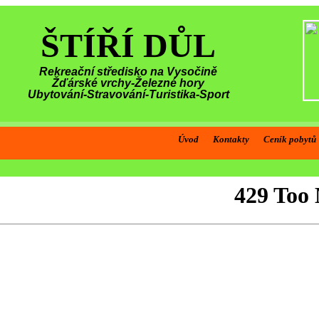
ŠTÍŘÍ DŮL
Rekreační středisko na Vysočině
Žďárské vrchy-Železné hory
Ubytování-Stravování-Turistika-Sport
Úvod
Kontakty
Ceník pobytů