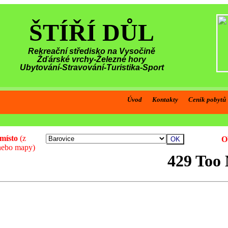
ŠTÍŘÍ DŮL
Rekreační středisko na Vysočině
Žďárské vrchy-Železné hory
Ubytování-Stravování-Turistika-Sport
Úvod
Kontakty
Ceník pobytů