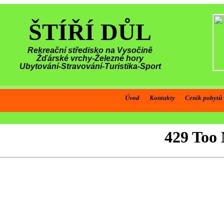
ŠTÍŘÍ DŮL
Rekreační středisko na Vysočině
Žďárské vrchy-Železné hory
Ubytování-Stravování-Turistika-Sport
Úvod
Kontakty
Ceník pobytů