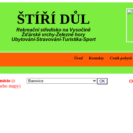
ŠTÍŘÍ DŮL
Rekreační středisko na Vysočině
Žďárské vrchy-Železné hory
Ubytování-Stravování-Turistika-Sport
Úvod
Kontakty
Ceník pobytů