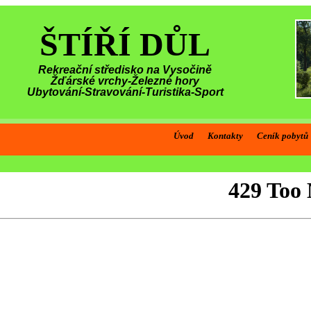
ŠTÍŘÍ DŮL
Rekreační středisko na Vysočině
Žďárské vrchy-Železné hory
Ubytování-Stravování-Turistika-Sport
Úvod
Kontakty
Ceník pobytů