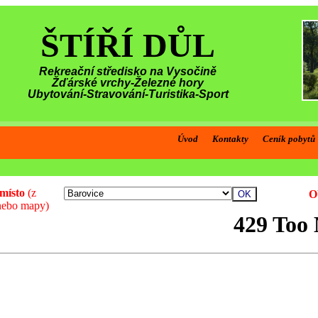
ŠTÍŘÍ DŮL
Rekreační středisko na Vysočině
Žďárské vrchy-Železné hory
Ubytování-Stravování-Turistika-Sport
Úvod
Kontakty
Ceník pobytů