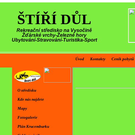
ŠTÍŘÍ DŮL
Rekreační středisko na Vysočině
Žďárské vrchy-Železné hory
Ubytování-Stravování-Turistika-Sport
Úvod
Kontakty
Ceník pobytů
O středisku
Kde nás najdete
Mapy
Fotogalerie
Plán Krucemburku