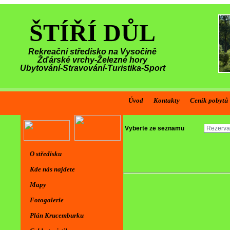
ŠTÍŘÍ DŮL
Rekreační středisko na Vysočině
Žďárské vrchy-Železné hory
Ubytování-Stravování-Turistika-Sport
Úvod
Kontakty
Ceník pobytů
Vyberte ze seznamu
O středisku
Kde nás najdete
Mapy
Fotogalerie
Plán Krucemburku