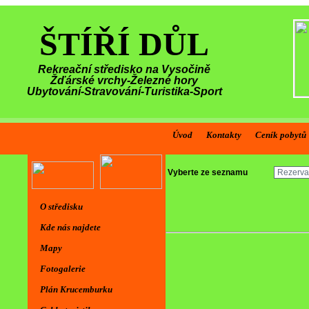
ŠTÍŘÍ DŮL
Rekreační středisko na Vysočině
Žďárské vrchy-Železné hory
Ubytování-Stravování-Turistika-Sport
Úvod
Kontakty
Ceník pobytů
Vyberte ze seznamu
O středisku
Kde nás najdete
Mapy
Fotogalerie
Plán Krucemburku