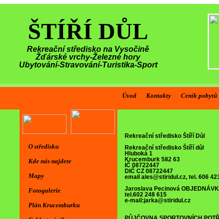
ŠTÍŘÍ DŮL
Rekreační středisko na Vysočině
Žďárské vrchy-Železné hory
Ubytování-Stravování-Turistika-Sport
Úvod
Kontakty
Ceník pobytů
Rekreační středisko Štíří Důl
O středisku
Rekreační středisko Štíří důl
Hluboká 1
Krucemburk 582 63
Kde nás najdete
IČ 08722447
DIČ CZ 08722447
Mapy
email ales@stiridul.cz, tel. 606 42
Jaroslava Pecinová
OBJEDNÁVK
Fotogalerie
tel.602 248 615
e-mail:jarka@stiridul.cz
Plán Krucemburku
PŮJČOVNA SPORTOVNÍCH POT