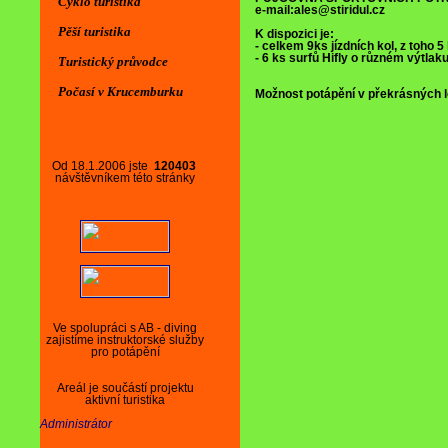
Cyklo turistika
e-mail:ales@stiridul.cz
Pěší turistika
K dispozici je:
- celkem 9ks jízdních kol, z toho 
- 6 ks surfů Hifly o různém výtlak
Turistický průvodce
Počasí v Krucemburku
Možnost potápění v překrásných l
Od 18.1.2006 jste
120403
návštěvníkem této stránky
Ve spolupráci s AB - diving
zajistíme instruktorské služby
pro potápění
Areál je součástí projektu
aktivní turistika
Administrátor