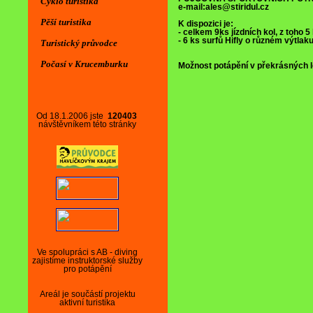
Cyklo turistika
e-mail:ales@stiridul.cz
Pěší turistika
K dispozici je:
- celkem 9ks jízdních kol, z toho 
- 6 ks surfů Hifly o různém výtlak
Turistický průvodce
Počasí v Krucemburku
Možnost potápění v překrásných l
Od 18.1.2006 jste
120403
návštěvníkem této stránky
Ve spolupráci s AB - diving
zajistíme instruktorské služby
pro potápění
Areál je součástí projektu
aktivní turistika