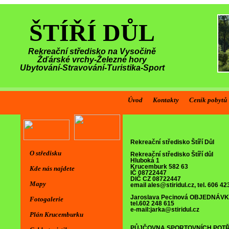
ŠTÍŘÍ DŮL
Rekreační středisko na Vysočině
Žďárské vrchy-Železné hory
Ubytování-Stravování-Turistika-Sport
Úvod
Kontakty
Ceník pobytů
Rekreační středisko Štíří Důl
O středisku
Rekreační středisko Štíří důl
Hluboká 1
Krucemburk 582 63
Kde nás najdete
IČ 08722447
DIČ CZ 08722447
Mapy
email ales@stiridul.cz, tel. 606 42
Jaroslava Pecinová
OBJEDNÁVK
Fotogalerie
tel.602 248 615
e-mail:jarka@stiridul.cz
Plán Krucemburku
PŮJČOVNA SPORTOVNÍCH POT