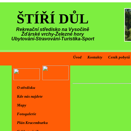
ŠTÍŘÍ DŮL
Rekreační středisko na Vysočině
Žďárské vrchy-Železné hory
Ubytování-Stravování-Turistika-Sport
Úvod
Kontakty
Ceník pobytů
O středisku
Kde nás najdete
Mapy
Fotogalerie
Plán Krucemburku