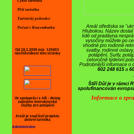
Cyklo turistika
Pěší turistika
Turistický průvodce
Areál střediska se "uk
Počasí v Krucemburku
Hlubokou. Název dostal p
lidé od pradávna nesprá
vysočiny můžete po celý
vhodné pro rodinné rekrea
Od 18.1.2006 jste
120403
svatby, rodinné oslavy, 
návštěvníkem této stránky
potápění. Surfy, potá
celoročně týdenní poby
Podrobnější informace o 
602 248 615
a
6
Štíří Důl je v rámci
spolufinancován evropsk
Informace o zpra
Aktuality
Ve spolupráci s AB - diving
AKTUALITY-INFORMACE
zajistíme instruktorské
služby pro potápění
Sleva na ubytování ve dvou měsících roku
Areál je součástí projektu
Upozornění pro DDM, SVČ, turistické a
aktivní turistika
sport. kluby a školy
Administrátor