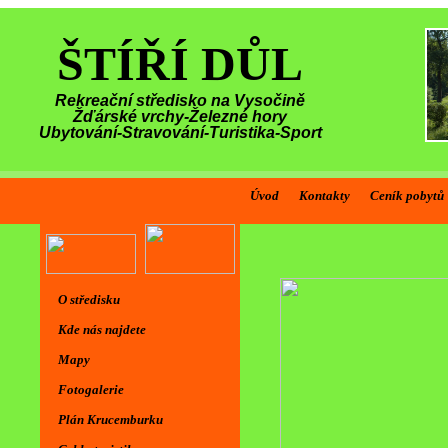
ŠTÍŘÍ DŮL
Rekreační středisko na Vysočině
Žďárské vrchy-Železné hory
Ubytování-Stravování-Turistika-Sport
Úvod
Kontakty
Ceník pobytů
Vítáme vás 
O středisku
Kde nás najdete
Mapy
Fotogalerie
Plán Krucemburku