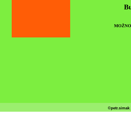
Bu
MOŽNOS
©petr.simak 