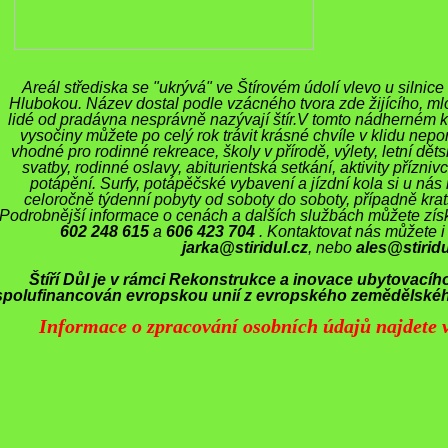
Areál střediska se "ukrývá" ve Štírovém údolí vlevo u silni
Hlubokou. Název dostal podle vzácného tvora zde žijícího, mlo
lidé od pradávna nesprávně nazývají štír.V tomto nádherném
vysočiny můžete po celý rok trávit krásné chvíle v klidu nepo
vhodné pro rodinné rekreace, školy v přírodě, výlety, letní dět
svatby, rodinné oslavy, abiturientská setkání, aktivity přízniv
potápění. Surfy, potápěčské vybavení a jízdní kola si u ná
celoročně týdenní pobyty od soboty do soboty, případně krat
Podrobnější informace o cenách a dalších službách můžete získ
602 248 615
a
606 423 704
. Kontaktovat nás můžete i
jarka@stiridul.cz
, nebo
ales@stiridu
Štíří Důl je v rámci Rekonstrukce a inovace ubytovacího
spolufinancován evropskou unií z evropského zemědělskéh
Informace o zpracování osobních údajů najdete v
Doporučujeme
LITY-INFORMACE
vání ve dvou měsících roku
Cyklo výlety
 DDM, SVČ, turistické a
školy
Pěší výlety
Informační mapa