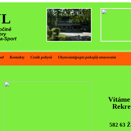
ŮL
očině
ory
ka-Sport
od
Kontakty
Ceník pobytů
Ubytování(popis pokojů)-stravování
Vítáme vás na stránkách rekreačního st
Štíří Důl
Vítáme
Rekre
582 63 