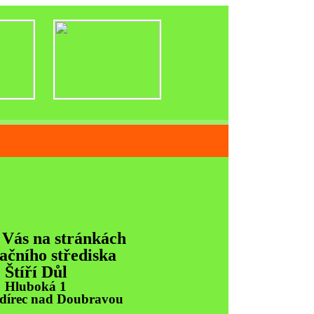
řediska
 Vás na stránkách
ačního střediska
Štíří Důl
Hluboká 1
Ždírec nad Doubravou