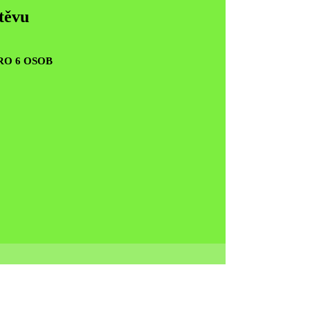
štěvu
RO 6 OSOB