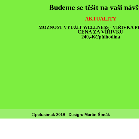
Budeme se těšit na vaši náv
Mapa restaurací v okolí
AKTUALITY
MOŽNOST VYUŽÍT WELLNESS - VÍŘIVKA P
CENA ZA VÍŘIVKU
240,-Kč/půlhodina
©petr.simak 2019
Design: Martin Šimák