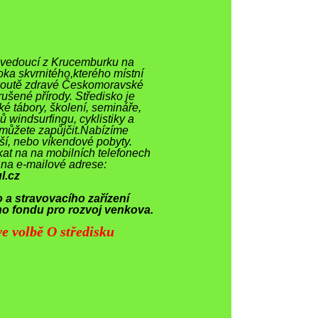
ce vedoucí z Krucemburku na
ka skvrnitého,kterého místní
 koutě zdravé Českomoravské
rušené přírody. Středisko je
ské tábory, školení, semináře,
ců windsurfingu, cyklistiky a
s můžete zapůjčit.Nabízíme
ší, nebo víkendové pobyty.
at na na mobilních telefonech
 na e-mailové adrese:
l.cz
 a stravovacího zařízení
o fondu pro rozvoj venkova.
e volbě O středisku