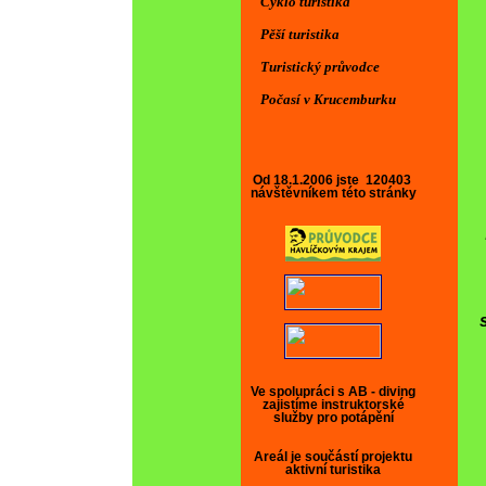
Cyklo turistika
Pěší turistika
Turistický průvodce
Počasí v Krucemburku
Od 18.1.2006 jste
120403
návštěvníkem této stránky
Aktuality
AKTUA
Ve spolupráci s AB - diving
Sleva na ubyto
zajistíme instruktorské
služby pro potápění
Upozornění pro
sport. kluby a 
Areál je součástí projektu
aktivní turistika