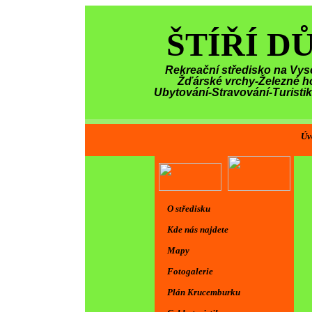
ŠTÍŘÍ D
Rekreační středisko na Vys
Žďárské vrchy-Železné h
Ubytování-Stravování-Turisti
Úv
O středisku
Kde nás najdete
Mapy
Fotogalerie
Plán Krucemburku