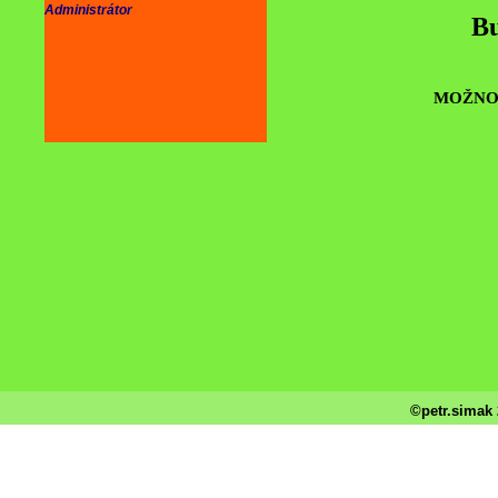
Administrátor
Bu
MOŽNOS
©petr.simak 