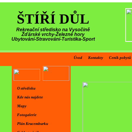
ŠTÍŘÍ DŮL
Rekreační středisko na Vysočině
Žďárské vrchy-Železné hory
Ubytování-Stravování-Turistika-Sport
Úvod
Kontakty
Ceník pobytů
Vítáme vás 
O středisku
Kde nás najdete
Mapy
Fotogalerie
Plán Krucemburku