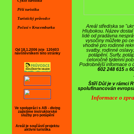
Cyklo turistika
Pěší turistika
Turistický průvodce
Areál střediska se "uk
Počasí v Krucemburku
Hlubokou. Název dostal p
lidé od pradávna nesprá
vysočiny můžete po celý
vhodné pro rodinné rekrea
Od 18.1.2006 jste
120403
svatby, rodinné oslavy, 
návštěvníkem této stránky
potápění. Surfy, potá
celoročně týdenní poby
Podrobnější informace o 
602 248 615
a
6
Štíří Důl je v rámci
spolufinancován evropsk
Informace o zpra
Aktuality
AKTUALITY-INFORMACE
Ve spolupráci s AB - diving
Sleva na ubytování ve dvou měsících roku
zajistíme instruktorské
služby pro potápění
Upozornění pro DDM, SVČ, turistické a
sport. kluby a školy
Areál je součástí projektu
aktivní turistika