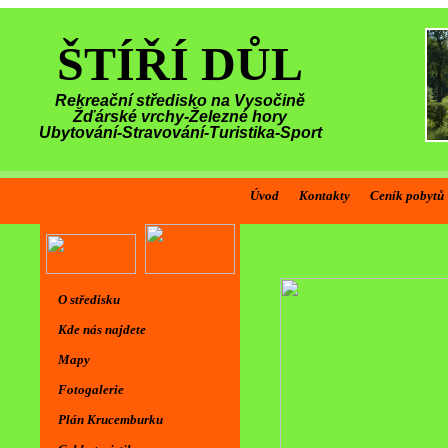
ŠTÍŘÍ DŮL
Rekreační středisko na Vysočině
Žďárské vrchy-Železné hory
Ubytování-Stravování-Turistika-Sport
Úvod
Kontakty
Ceník pobytů
Vítáme vás 
O středisku
Kde nás najdete
Mapy
Fotogalerie
Plán Krucemburku