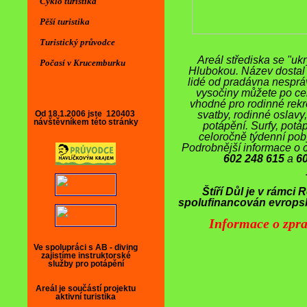
Cyklo turistika
Pěší turistika
Turistický průvodce
Areál střediska se "uk
Počasí v Krucemburku
Hlubokou. Název dostal p
lidé od pradávna nesprá
vysočiny můžete po celý
vhodné pro rodinné rekrea
Od 18.1.2006 jste
120403
svatby, rodinné oslavy, 
návštěvníkem této stránky
potápění. Surfy, potá
celoročně týdenní poby
Podrobnější informace o 
602 248 615
a
6
Štíří Důl je v rámci
spolufinancován evropsk
Informace o zpra
Aktuality
AKTUALITY-INFORMACE
Ve spolupráci s AB - diving
Sleva na ubytování ve dvou měsících roku
zajistíme instruktorské
služby pro potápění
Upozornění pro DDM, SVČ, turistické a
sport. kluby a školy
Areál je součástí projektu
aktivní turistika