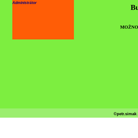
Administrátor
Bu
MOŽNOS
©petr.simak 