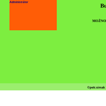
Administrátor
Bu
MOŽNOS
©petr.simak 