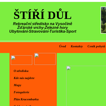
ŠTÍŘÍ DŮL
Rekreační středisko na Vysočině
Žďárské vrchy-Železné hory
Ubytování-Stravování-Turistika-Sport
Úvod
Kontakty
Ceník pobytů
Vítáme vás 
O středisku
Kde nás najdete
Mapy
Fotogalerie
Plán Krucemburku