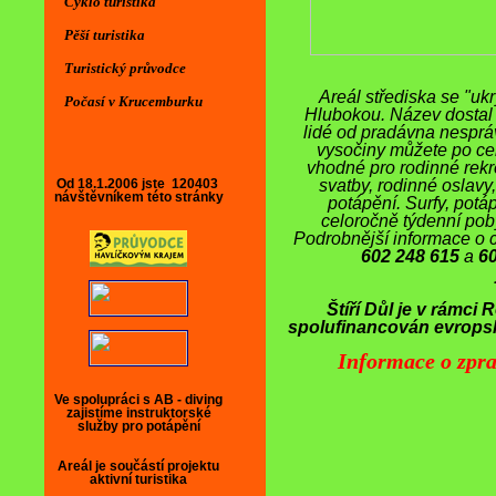
Cyklo turistika
Pěší turistika
Turistický průvodce
Areál střediska se "uk
Počasí v Krucemburku
Hlubokou. Název dostal p
lidé od pradávna nesprá
vysočiny můžete po celý
vhodné pro rodinné rekrea
Od 18.1.2006 jste
120403
svatby, rodinné oslavy, 
návštěvníkem této stránky
potápění. Surfy, potá
celoročně týdenní poby
Podrobnější informace o 
602 248 615
a
6
Štíří Důl je v rámci
spolufinancován evropsk
Informace o zpra
Aktuality
AKTUALITY-INFORMACE
Ve spolupráci s AB - diving
Sleva na ubytování ve dvou měsících roku
zajistíme instruktorské
služby pro potápění
Upozornění pro DDM, SVČ, turistické a
sport. kluby a školy
Areál je součástí projektu
aktivní turistika