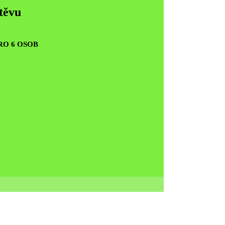
štěvu
RO 6 OSOB