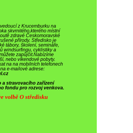
ce vedoucí z Krucemburku na
ka skvrnitého,kterého místní
 koutě zdravé Českomoravské
rušené přírody. Středisko je
ské tábory, školení, semináře,
ců windsurfingu, cyklistiky a
s můžete zapůjčit.Nabízíme
ší, nebo víkendové pobyty.
at na na mobilních telefonech
 na e-mailové adrese:
l.cz
 a stravovacího zařízení
o fondu pro rozvoj venkova.
e volbě O středisku