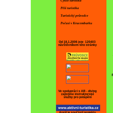
Cyklo turistika
Pěší turistika
Turistický průvodce
Počasí v Krucemburku
Od 18.1.2006 jste
120403
návštěvníkem této stránky
Aktuality
AKTUA
Ve spolupráci s AB - diving
Sleva na ubyto
zajistíme instruktorské
služby pro potápění
Upozornění pro
sport. kluby a 
Areál je součástí projektu