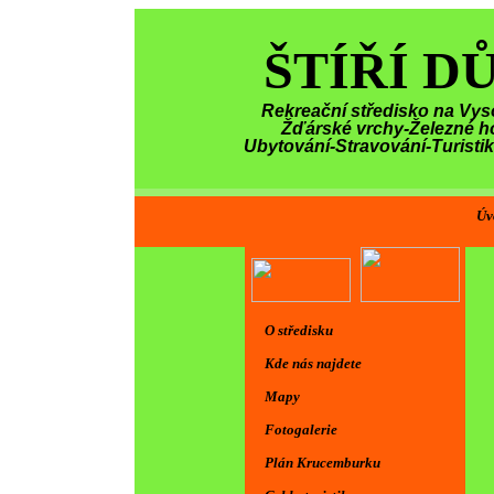
ŠTÍŘÍ D
Rekreační středisko na Vys
Žďárské vrchy-Železné h
Ubytování-Stravování-Turisti
Úv
O středisku
Kde nás najdete
Mapy
Fotogalerie
Plán Krucemburku