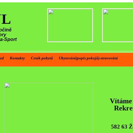
ŮL
očině
ory
ka-Sport
od
Kontakty
Ceník pobytů
Ubytování(popis pokojů)-stravování
Vítáme vás na stránkách rekreačního st
Štíří Důl
Vítáme
Rekre
582 63 