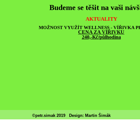
Budeme se těšit na vaši náv
Mapa restaurací v okolí
AKTUALITY
MOŽNOST VYUŽÍT WELLNESS - VÍŘIVKA P
CENA ZA VÍŘIVKU
240,-Kč/půlhodina
©petr.simak 2019
Design: Martin Šimák