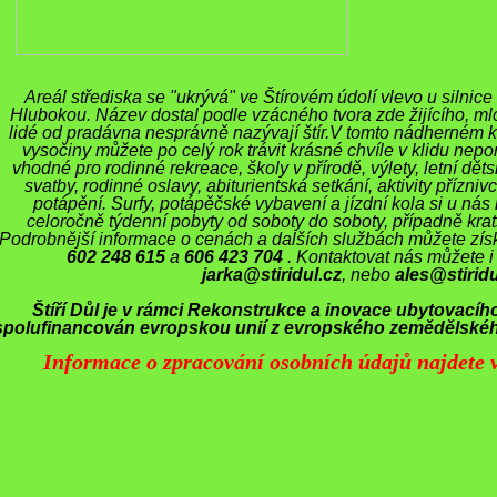
Areál střediska se "ukrývá" ve Štírovém údolí vlevo u silni
Hlubokou. Název dostal podle vzácného tvora zde žijícího, mlo
lidé od pradávna nesprávně nazývají štír.V tomto nádherném
vysočiny můžete po celý rok trávit krásné chvíle v klidu nepo
vhodné pro rodinné rekreace, školy v přírodě, výlety, letní dět
svatby, rodinné oslavy, abiturientská setkání, aktivity přízniv
potápění. Surfy, potápěčské vybavení a jízdní kola si u ná
celoročně týdenní pobyty od soboty do soboty, případně krat
Podrobnější informace o cenách a dalších službách můžete získ
602 248 615
a
606 423 704
. Kontaktovat nás můžete i
jarka@stiridul.cz
, nebo
ales@stiridu
Štíří Důl je v rámci Rekonstrukce a inovace ubytovacího
spolufinancován evropskou unií z evropského zemědělskéh
Informace o zpracování osobních údajů najdete v
Doporučujeme
LITY-INFORMACE
vání ve dvou měsících roku
Cyklo výlety
 DDM, SVČ, turistické a
školy
Pěší výlety
Informační mapa