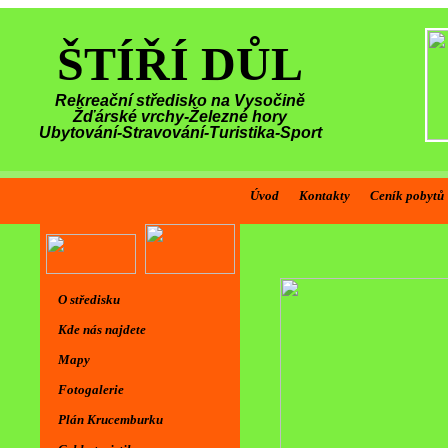
ŠTÍŘÍ DŮL
Rekreační středisko na Vysočině
Žďárské vrchy-Železné hory
Ubytování-Stravování-Turistika-Sport
Úvod
Kontakty
Ceník pobytů
Vítáme vás 
O středisku
Kde nás najdete
Mapy
Fotogalerie
Plán Krucemburku