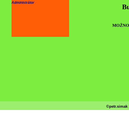
Administrátor
Bu
MOŽNOS
©petr.simak 