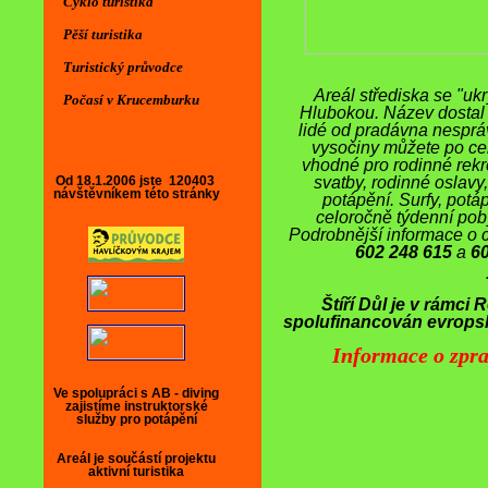
Cyklo turistika
Pěší turistika
Turistický průvodce
Areál střediska se "uk
Počasí v Krucemburku
Hlubokou. Název dostal p
lidé od pradávna nesprá
vysočiny můžete po celý
vhodné pro rodinné rekrea
Od 18.1.2006 jste
120403
svatby, rodinné oslavy, 
návštěvníkem této stránky
potápění. Surfy, potá
celoročně týdenní poby
Podrobnější informace o 
602 248 615
a
6
Štíří Důl je v rámci
spolufinancován evropsk
Informace o zpra
Aktuality
AKTUALITY-INFORMACE
Ve spolupráci s AB - diving
Sleva na ubytování ve dvou měsících roku
zajistíme instruktorské
služby pro potápění
Upozornění pro DDM, SVČ, turistické a
sport. kluby a školy
Areál je součástí projektu
aktivní turistika