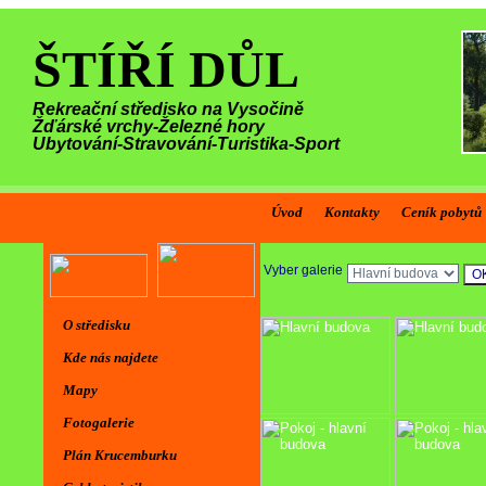
ŠTÍŘÍ DŮL
Rekreační středisko na Vysočině
Žďárské vrchy-Železné hory
Ubytování-Stravování-Turistika-Sport
Úvod
Kontakty
Ceník pobytů
Vyber galerie
O středisku
Kde nás najdete
Mapy
Fotogalerie
Plán Krucemburku