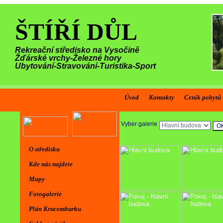
ŠTÍŘÍ DŮL
Rekreační středisko na Vysočině
Žďárské vrchy-Železné hory
Ubytování-Stravování-Turistika-Sport
Úvod
Kontakty
Ceník pobytů
Vyber galerie
O středisku
Kde nás najdete
Mapy
Fotogalerie
Plán Krucemburku