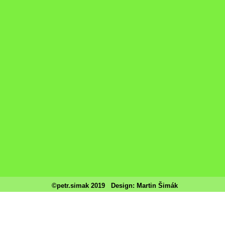
©petr.simak 2019
Design: Martin Šimák