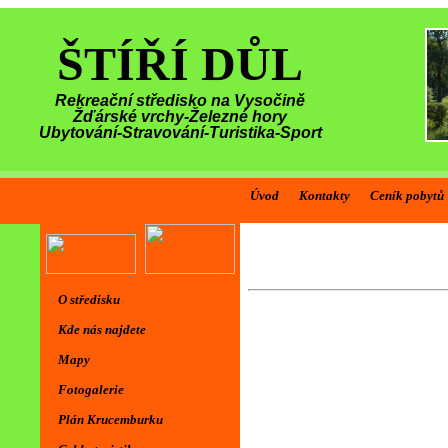
ŠTÍŘÍ DŮL
Rekreační středisko na Vysočině
Žďárské vrchy-Železné hory
Ubytování-Stravování-Turistika-Sport
Úvod
Kontakty
Ceník pobytů
O středisku
Kde nás najdete
Mapy
Fotogalerie
Plán Krucemburku