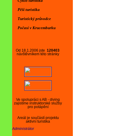
Cyklo turistika
Pěší turistika
Turistický průvodce
Počasí v Krucemburku
Od 18.1.2006 jste
120403
návštěvníkem této stránky
Ve spolupráci s AB - diving
zajistíme instruktorské služby
pro potápění
Areál je součástí projektu
aktivní turistika
Administrátor