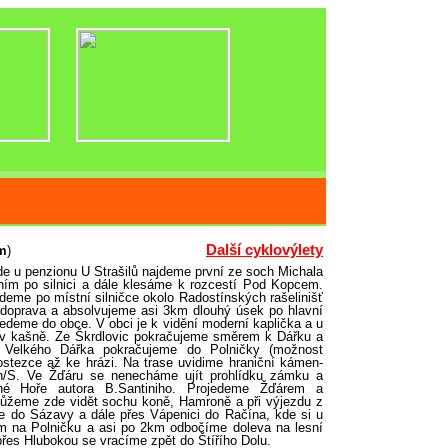
Další cyklovýlety
m
)
e u penzionu U Strašilů najdeme první ze soch Michala
ím po silnici a dále klesáme k rozcestí Pod Kopcem.
eme po místní silničce okolo Radostínských rašelinišť
 doprava a absolvujeme asi 3km dlouhý úsek po hlavní
jedeme do obce. V obci je k vidění moderní kaplička a u
i v kašně. Ze Škrdlovic pokračujeme směrem k Dářku a
Od Velkého Dářka pokračujeme do Polničky (možnost
ostezce až ke hrázi. Na trase uvidime hraniční kámen-
u n/S. Ve Žďáru se nenecháme ujít prohlídku zámku a
 Hoře autora B.Santiniho. Projedeme Žďárem a
Můžeme zde vidět sochu koně, Hamroně a při výjezdu z
 do Sázavy a dále přes Vápenici do Račína, kde si u
m na Polničku a asi po 2km odbočíme doleva na lesní
přes Hlubokou se vracíme zpět do Štířího Dolu.