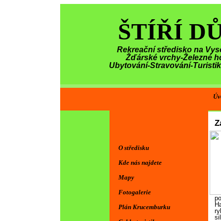
ŠTÍŘÍ D
Rekreační středisko na Vys
Žďárské vrchy-Železné h
Ubytování-Stravování-Turisti
Úv
Z
O středisku
Kde nás najdete
Mapy
Fotogalerie
po
Ha
Plán Krucemburku
ry
si