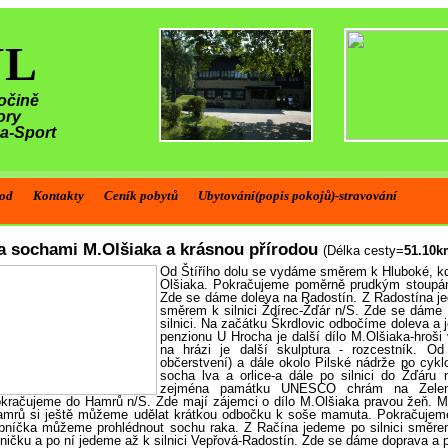
ŮL
očině
ory
ka-Sport
od
Kontakty
Ceník pobytů
Ubytování(popis pokojů)-stravování
a sochami M.Olšiaka a krásnou přírodou
(Délka cesty=
51.10k
Od Štířího dolu se vydáme směrem k Hluboké, kd
Olšiaka. Pokračujeme poměrně prudkým stoupán
Zde se dáme doleva na Radostín. Z Radostína jed
směrem k silnici Ždírec-Žďár n/S. Zde se dáme
silnici. Na začátku Škrdlovic odbočíme doleva a 
penzionu U Hrocha je další dílo M.Olšiaka-hroš
na hrázi je další skulptura - rozcestník. 
občerstvení) a dále okolo Pilské nádrže po cykl
socha lva a orlice-a dále po silnici do Žďár
zejména památku UNESCO chrám na Zelené
kračujeme do Hamrů n/S. Zde mají zájemci o dílo M.Olšiaka pravou žeň. 
mrů si ještě můžeme udělat krátkou odbočku k soše mamuta. Pokračujeme
bníčka můžeme prohlédnout sochu raka. Z Račína jedeme po silnici směre
lničku a po ní jedeme až k silnici Vepřová-Radostín. Zde se dáme doprava a 