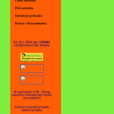
Cyklo turistika
Pěší turistika
Turistický průvodce
Počasí v Krucemburku
Od 18.1.2006 jste
120403
návštěvníkem této stránky
Ve spolupráci s AB - diving
zajistíme instruktorské služby
pro potápění
Areál je součástí projektu
aktivní turistika