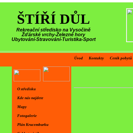
ŠTÍŘÍ DŮL
Rekreační středisko na Vysočině
Žďárské vrchy-Železné hory
Ubytování-Stravování-Turistika-Sport
Úvod
Kontakty
Ceník pobytů
O středisku
Kde nás najdete
Mapy
Fotogalerie
Plán Krucemburku