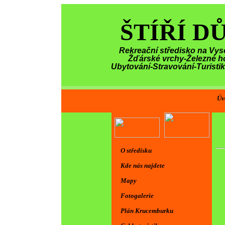
ŠTÍŘÍ D
Rekreační středisko na Vys
Žďárské vrchy-Železné h
Ubytování-Stravování-Turisti
Úv
O středisku
Kde nás najdete
Mapy
Fotogalerie
Plán Krucemburku