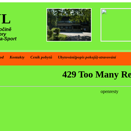
ŮL
očině
ory
ka-Sport
od
Kontakty
Ceník pobytů
Ubytování(popis pokojů)-stravování