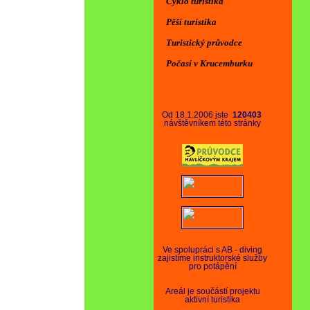
Cyklo turistika
Pěší turistika
Turistický průvodce
Počasí v Krucemburku
Od 18.1.2006 jste
120403
návštěvníkem této stránky
Ve spolupráci s AB - diving
zajistíme instruktorské služby
pro potápění
Areál je součástí projektu
aktivní turistika